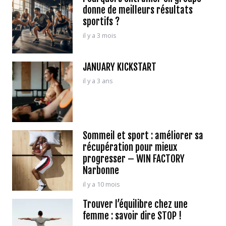
donne de meilleurs résultats
sportifs ?
il y a 3 mois
JANUARY KICKSTART
il y a 3 ans
Sommeil et sport : améliorer sa
récupération pour mieux
progresser – WIN FACTORY
Narbonne
il y a 10 mois
Trouver l’équilibre chez une
femme : savoir dire STOP !